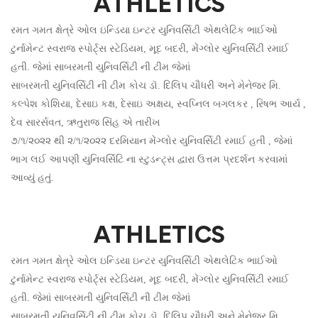
ATHLETICS
રમત ગમત ક્ષેત્રે ઓલ ઇન્ડિયા ઇન્ટર યુનિવર્સિટી એથલેટિક ભાઈઓ
ટુર્નામેન્ટ સ્વરાજ સ્પોર્ટ્સ સ્ટેડિયમ, મૂદ બદરી, મેંગ્લોર યુનિવર્સિટી રમાઈ
હતી. જેમાં સાબરમતી યુનિવર્સિટી ની ટીમ જેમાં
સાબરમતી યુનિવર્સિટી ની ટીમ કોચ ડૉ. દિલિપ ચૌધરી અને મેનેજર મિ.
કલ્પેશ કોશિયા, દેસાઇ કક્ષ, દેસાઇ અક્ષય, સ્વપ્નિલ બગલકર , રિષભ આર્ય ,
દેવ સારર્સવત, ઋતુરાજ સિંહ એ તારીખ
૭/૧/૨૦૨૨ થી ૨/૧/૨૦૨૨ દરમિયાન મેંગ્લોર યુનિવર્સિટી રમાઈ હતી , જેમાં
ભાગ લઈ આપણી યુનિવર્સિટિ ના સ્ટુડન્ટ્સ દ્વારા ઉત્તમ પ્રદર્શન કરવામાં
આવ્યું હતું.
ATHLETICS
રમત ગમત ક્ષેત્રે ઓલ ઇન્ડિયા ઇન્ટર યુનિવર્સિટી એથલેટિક ભાઈઓ
ટુર્નામેન્ટ સ્વરાજ સ્પોર્ટ્સ સ્ટેડિયમ, મૂદ બદરી, મેંગ્લોર યુનિવર્સિટી રમાઈ
હતી. જેમાં સાબરમતી યુનિવર્સિટી ની ટીમ જેમાં
સાબરમતી યુનિવર્સિટી ની ટીમ કોચ ડૉ. દિલિપ ચૌધરી અને મેનેજર મિ.