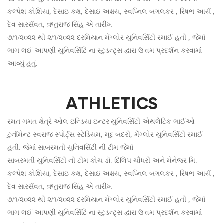
કલ્પેશ કોશિયા, દેસાઇ કક્ષ, દેસાઇ અક્ષય, સ્વપ્નિલ બગલકર , રિષભ આર્ય ,
દેવ સારર્સવત, ઋતુરાજ સિંહ એ તારીખ
૭/૧/૨૦૨૨ થી ૨/૧/૨૦૨૨ દરમિયાન મેંગ્લોર યુનિવર્સિટી રમાઈ હતી , જેમાં
ભાગ લઈ આપણી યુનિવર્સિટિ ના સ્ટુડન્ટ્સ દ્વારા ઉત્તમ પ્રદર્શન કરવામાં
આવ્યું હતું.
ATHLETICS
રમત ગમત ક્ષેત્રે ઓલ ઇન્ડિયા ઇન્ટર યુનિવર્સિટી એથલેટિક ભાઈઓ
ટુર્નામેન્ટ સ્વરાજ સ્પોર્ટ્સ સ્ટેડિયમ, મૂદ બદરી, મેંગ્લોર યુનિવર્સિટી રમાઈ
હતી. જેમાં સાબરમતી યુનિવર્સિટી ની ટીમ જેમાં
સાબરમતી યુનિવર્સિટી ની ટીમ કોચ ડૉ. દિલિપ ચૌધરી અને મેનેજર મિ.
કલ્પેશ કોશિયા, દેસાઇ કક્ષ, દેસાઇ અક્ષય, સ્વપ્નિલ બગલકર , રિષભ આર્ય ,
દેવ સારર્સવત, ઋતુરાજ સિંહ એ તારીખ
૭/૧/૨૦૨૨ થી ૨/૧/૨૦૨૨ દરમિયાન મેંગ્લોર યુનિવર્સિટી રમાઈ હતી , જેમાં
ભાગ લઈ આપણી યુનિવર્સિટિ ના સ્ટુડન્ટ્સ દ્વારા ઉત્તમ પ્રદર્શન કરવામાં