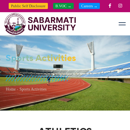
Public Self Disclosure
B.VOC →
Careers →
Sports Activities
Home
-
Sports Activities